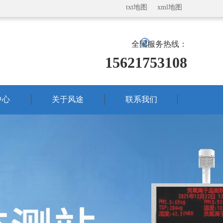
txt地图
xml地图
全国服务热线：
15621753108
中心
关于风途
联系我们