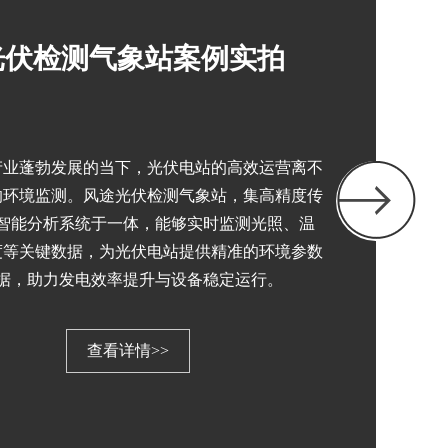
全彩屏一体化负氧离子监
测站案例实拍
子监测系统利用多种传感器，能精准实时监测空
氧离子浓度、温度、湿度等环境参数，为用户提
的数据。其安装简便，适用公园、度假村等多场
景。
查看详情>>