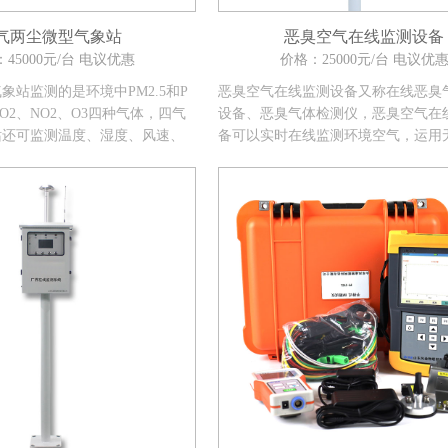
气两尘微型气象站
恶臭空气在线监测设备
45000元/台 电议优惠
价格：25000元/台 电议优
象站监测的是环境中PM2.5和P
恶臭空气在线监测设备又称在线恶臭
SO2、NO2、O3四种气体，四气
设备、恶臭气体检测仪，恶臭空气在
站还可监测温度、湿度、风速、
备可以实时在线监测环境空气，运用
项参数。
技术，网格化精细布点，全天候监测
情况。