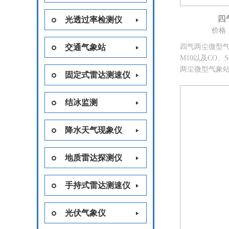
四
光透过率检测仪
价格：
交通气象站
四气两尘微型气
M10以及CO、
两尘微型气象
固定式雷达测速仪
风向、气压五
结冰监测
降水天气现象仪
地质雷达探测仪
手持式雷达测速仪
光伏气象仪