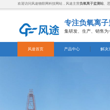
欢迎访问风途物联网科技网站，风途主营
负氧离子监测站
、
专注负氧离子
集研发、生产、销售为
风途首页
产品中心
解决