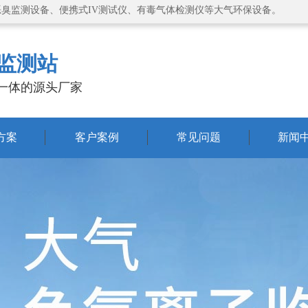
恶臭监测设备、便携式IV测试仪、有毒气体检测仪等大气环保设备。
监测站
一体的源头厂家
方案
客户案例
常见问题
新闻