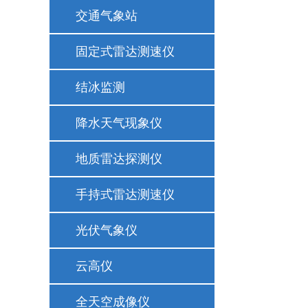
交通气象站
固定式雷达测速仪
结冰监测
降水天气现象仪
地质雷达探测仪
手持式雷达测速仪
光伏气象仪
云高仪
全天空成像仪