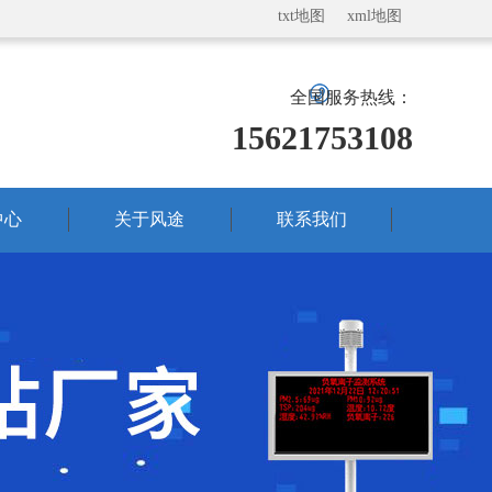
txt地图
xml地图
全国服务热线：
15621753108
中心
关于风途
联系我们