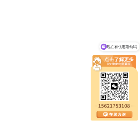
现在有优惠活动吗