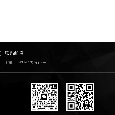
联系邮箱
邮箱：574907859@qq.com