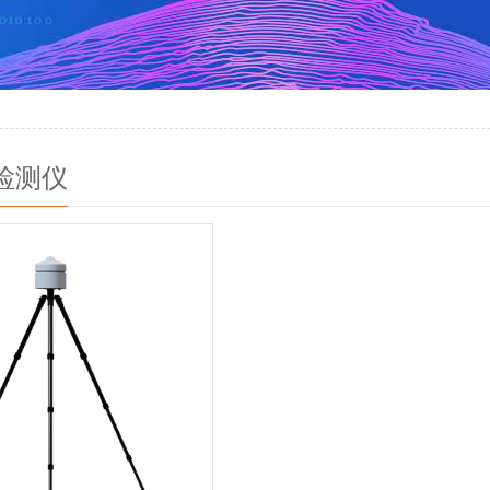
-08-08
检测仪