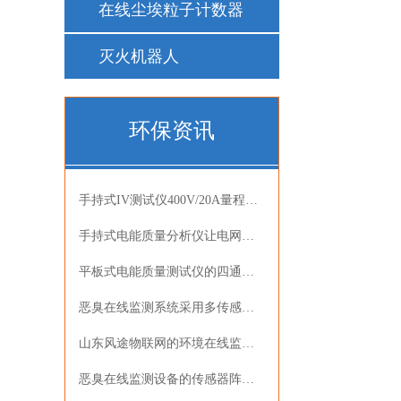
在线尘埃粒子计数器
灭火机器人
环保资讯
手持式IV测试仪400V/20A量程满足光伏组件现场检测需求
手持式电能质量分析仪让电网谐波检测与数据记录更高效
平板式电能质量测试仪的四通道同步测量能力提升光伏并网检测效率
恶臭在线监测系统采用多传感器阵列技术模拟人工嗅辨方法
山东风途物联网的环境在线监测系统已在多领域投入应用
恶臭在线监测设备的传感器阵列技术及其应用场景