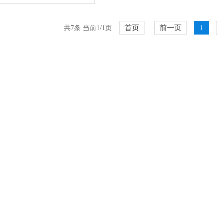
首页
前一页
1
共7条 当前1/1页