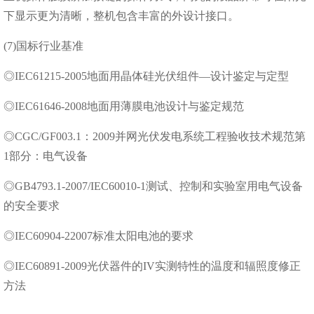
下显⽰更为清晰，整机包含丰富的外设计接口。
(7)国标行业基准
◎IEC61215-2005地⾯⽤晶体硅光伏组件—设计鉴定与定型
◎IEC61646-2008地⾯⽤薄膜电池设计与鉴定规范
◎CGC/GF003.1：2009并⽹光伏发电系统⼯程验收技术规范第
1部分：电⽓设备
◎GB4793.1-2007/IEC60010-1测试、控制和实验室⽤电⽓设备
的安全要求
◎IEC60904-22007标准太阳电池的要求
◎IEC60891-2009光伏器件的IV实测特性的温度和辐照度修正
⽅法