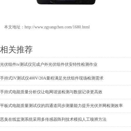
本文地址：
http://www.zgyangchen.com/1680.html
相关推荐
光伏组件iv测试仪完成户外光伏组件伏安特性检测作业
手持式IV测试仪400V/20A量程满足光伏组件现场检测需求
手持式电能质量分析仪让电网谐波检测与数据记录更高效
平板式电能质量测试仪的四通道同步测量能力提升光伏并网检测效率
恶臭在线监测系统采用多传感器阵列技术模拟人工嗅辨方法