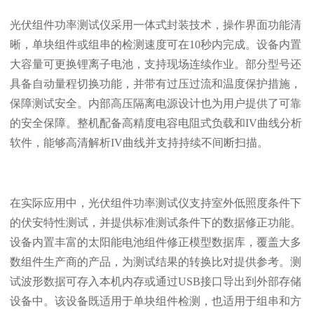
光伏组件功率测试仪采用一体式封装技术，操作界面功能清
晰，单块组件或组串的检测速度可在10秒内完成。设备内置
大容量可更换锂离子电池，支持现场连续作业。部分型号还
具备自动量程切换功能，并带有过压过流和温度保护措施，
保障测试安全。内部高压隔离电源设计也为用户提供了可靠
的安全保障。整机配备高精度电容电阻式负载和IV曲线分析
软件，能够高清解析IV曲线并支持持续不间断扫描。
在实际应用中，光伏组件功率测试仪支持室外低照度条件下
的伏安特性测试，并提供标准测试条件下的数据修正功能。
设备内置丰富的太阳能电池组件修正模型数据库，覆盖大多
数组件生产商的产品，为测试结果的转换比对提供参考。测
试波形数据可存入本机内存或通过USB接口导出到外部存储
设备中。该设备既适用于单块组件检测，也适用于组串和方