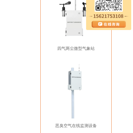
四气两尘微型气象站
恶臭空气在线监测设备