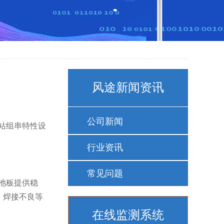
风途新闻资讯
公司新闻
站组串特性设
行业资讯
常见问题
池板提供稳
、焊接不良等
在线监测系统