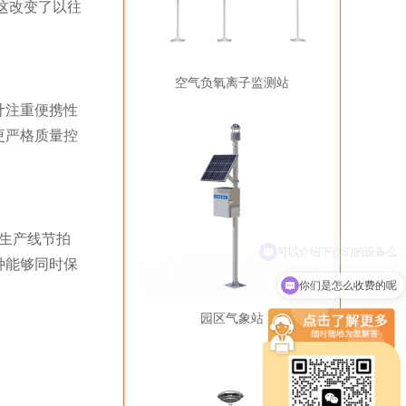
这改变了以往
空气负氧离子监测站
计注重便携性
更严格质量控
升生产线节拍
种能够同时保
你们是怎么收费的呢
园区气象站