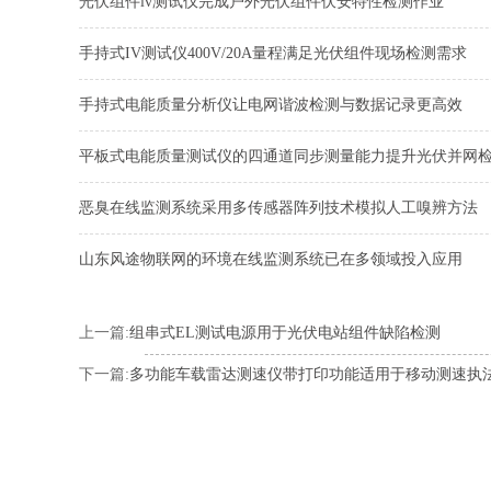
光伏组件iv测试仪完成户外光伏组件伏安特性检测作业
手持式IV测试仪400V/20A量程满足光伏组件现场检测需求
手持式电能质量分析仪让电网谐波检测与数据记录更高效
平板式电能质量测试仪的四通道同步测量能力提升光伏并网
恶臭在线监测系统采用多传感器阵列技术模拟人工嗅辨方法
山东风途物联网的环境在线监测系统已在多领域投入应用
上一篇:
组串式EL测试电源用于光伏电站组件缺陷检测
下一篇:
多功能车载雷达测速仪带打印功能适用于移动测速执