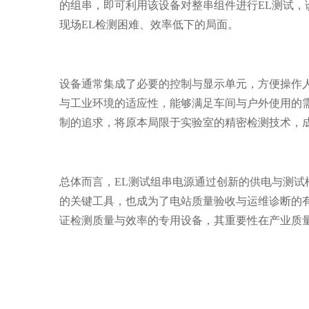
的组串，即可利用该设备对整串组件进行EL测试
现场EL检测困难、效率低下的局面。
设备通常集成了必要的控制与显示单元，方便操作
与工业环境的适应性，能够满足车间与户外使用的
制的追求，将原本局限于实验室的精密检测技术，
总体而言，EL测试组串电源通过创新的供电与测试
的关键工具，也成为了电站质量验收与运维诊断的
证检测质量与效率的专用设备，其重要性在产业质