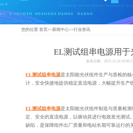
您的位置:
首页
>>
新闻中心
>>
行业资讯
EL测试组串电源用于
发布日期：2025-12-24 10:00:2
EL测试组串电源
是太阳能光伏组件生产与质检的核
计，安全快捷地提供稳定直流电源，大幅提升生产
EL测试组串电源
是太阳能光伏组件制造与质量检测
定、安全的直流电源，以驱动其进行电致发光测试
缺陷，是保障组件出厂质量和电站长期可靠运行的