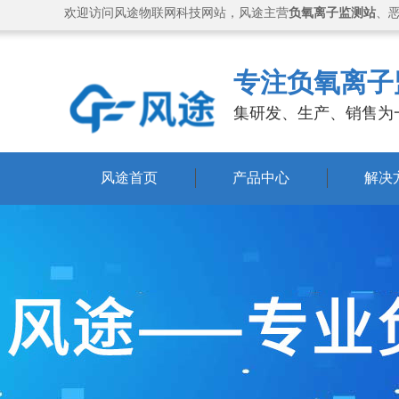
欢迎访问风途物联网科技网站，风途主营
负氧离子监测站
、
专注负氧离子
集研发、生产、销售为
风途首页
产品中心
解决