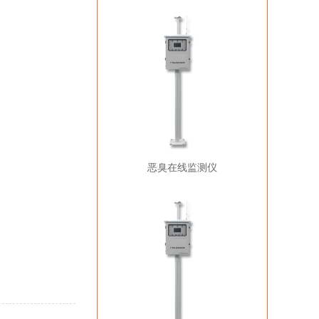
恶臭在线监测仪