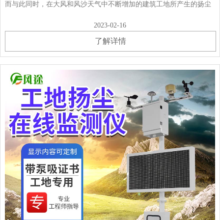
而与此同时，在大风和风沙天气中不断增加的建筑工地所产生的扬尘
却是PM2.5的罪魁祸首。根据这些年对我国部分大城市大气颗粒物污
2023-02-16
染源的调查，建筑扬尘约占大多数城市颗······
了解详情