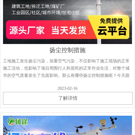
扬尘控制措施
工地施工发生扬尘污染，加重空气污染，不仅影响了施工现场的正常
施工活动，也影响了项目周围行人和居民的正常作业生活，对整个城
市的空气质量发生了负面影响。那么有哪些扬尘控制措施呢？今天跟
大家聊聊这个话题。扬尘控制措施1.现场关闭管理项目外围围墙位于
2023-02-16
城市主干道、人口密集区和旅游景区两侧，······
了解详情