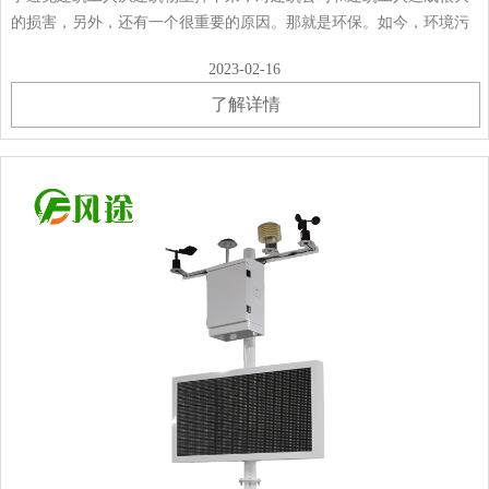
的损害，另外，还有一个很重要的原因。那就是环保。如今，环境污
染的沙尘暴现象越来越频繁。为了满足环保部门的要求，防尘覆土网
2023-02-16
可以将原来污染严重的料场变成一个非常漂亮······
了解详情