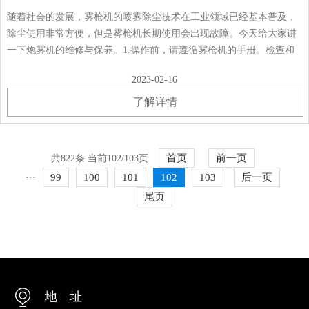
随着社会的发展，雾枪机的喷雾除尘技术在工业领域已经基本普及，
除尘使用非常方便，但是雾枪机长期使用会出现故障。今天给大家讲
一下炮雾机的维修与保养。1.操作前，请遵循雾枪机的手册。检查和
调整各部件的状态，润滑润滑点，保持机器清洁。2.作业结束后，及
2023-02-16
时冲洗，并用清水喷洒几次，清除液罐、······
了解详情
首页
前一页
共822条 当前102/103页
99
100
101
102
103
后一页
···
尾页
地 址